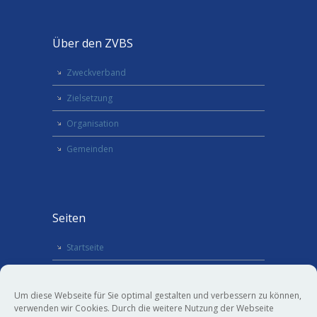
Über den ZVBS
Zweckverband
Zielsetzung
Organisation
Gemeinden
Seiten
Startseite
Termine
Um diese Webseite für Sie optimal gestalten und verbessern zu können,
Kontakt
verwenden wir Cookies. Durch die weitere Nutzung der Webseite