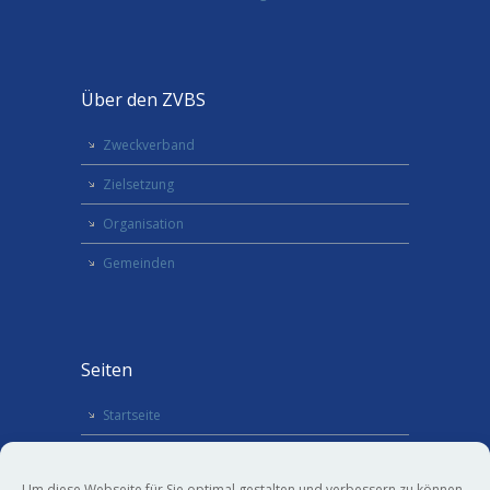
Über den ZVBS
Zweckverband
Zielsetzung
Organisation
Gemeinden
Seiten
Startseite
Termine
Um diese Webseite für Sie optimal gestalten und verbessern zu können,