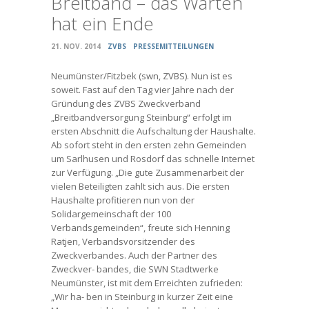
Breitband – das Warten
hat ein Ende
21. NOV. 2014
ZVBS
PRESSEMITTEILUNGEN
Neumünster/Fitzbek (swn, ZVBS). Nun ist es
soweit. Fast auf den Tag vier Jahre nach der
Gründung des ZVBS Zweckverband
„Breitbandversorgung Steinburg“ erfolgt im
ersten Abschnitt die Aufschaltung der Haushalte.
Ab sofort steht in den ersten zehn Gemeinden
um Sarlhusen und Rosdorf das schnelle Internet
zur Verfügung. „Die gute Zusammenarbeit der
vielen Beteiligten zahlt sich aus. Die ersten
Haushalte profitieren nun von der
Solidargemeinschaft der 100
Verbandsgemeinden“, freute sich Henning
Ratjen, Verbandsvorsitzender des
Zweckverbandes. Auch der Partner des
Zweckver- bandes, die SWN Stadtwerke
Neumünster, ist mit dem Erreichten zufrieden:
„Wir ha- ben in Steinburg in kurzer Zeit eine