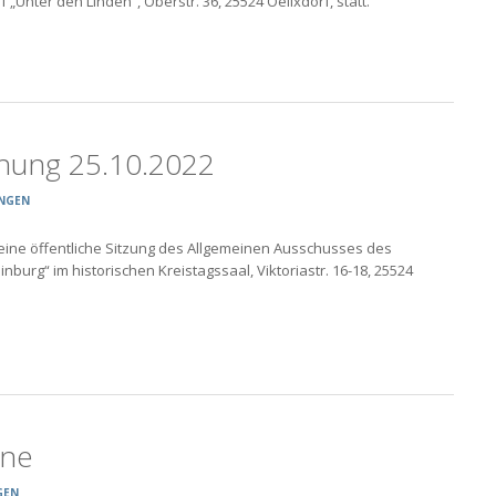
„Unter den Linden“, Oberstr. 36, 25524 Oelixdorf, statt.
hung 25.10.2022
NGEN
eine öffentliche Sitzung des Allgemeinen Ausschusses des
urg“ im historischen Kreistagssaal, Viktoriastr. 16-18, 25524
ine
GEN