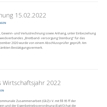
hung 15.02.2022
NGEN
, Gewinn- und Verlustrechnung sowie Anhang, unter Einbeziehung
weckverbandes „Breitband- versorgung Steinburg“ für das
Dezember 2020 wurde von einem Abschlussprüfer geprüft. Am
hränkten Bestätigungsvermerk.
s Wirtschaftsjahr 2022
GEN
ommunale Zusammenarbeit (GkZ) i V. mit §§ 95 ff der
in und der Eigenbetriebsverordnung (EigVO) hat die