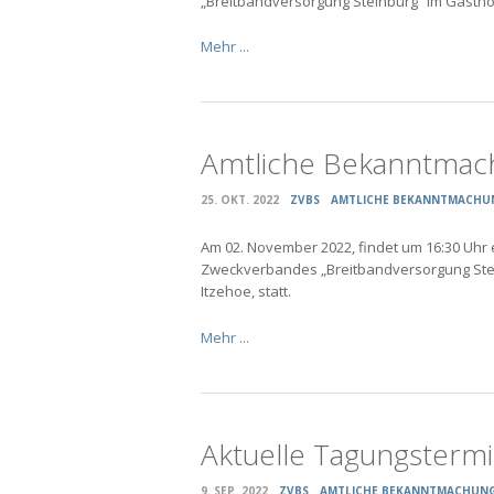
„Breitbandversorgung Steinburg“ im Gasthof 
Mehr ...
Amtliche Bekanntmac
25. OKT. 2022
ZVBS
AMTLICHE BEKANNTMACHU
Am 02. November 2022, findet um 16:30 Uhr 
Zweckverbandes „Breitbandversorgung Steinb
Itzehoe, statt.
Mehr ...
Aktuelle Tagungsterm
9. SEP. 2022
ZVBS
AMTLICHE BEKANNTMACHUN