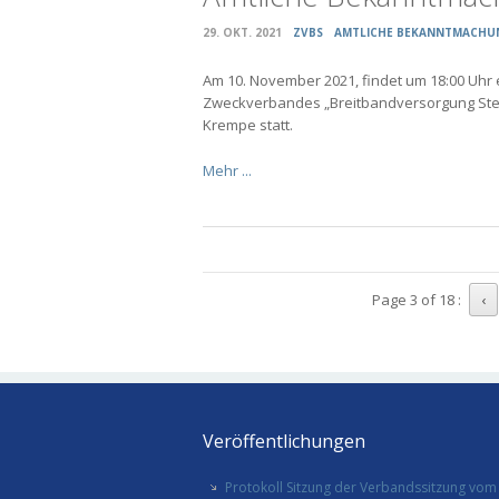
29. OKT. 2021
ZVBS
AMTLICHE BEKANNTMACHU
Am 10. November 2021, findet um 18:00 Uhr
Zweckverbandes „Breitbandversorgung Stein
Krempe statt.
Mehr ...
Page 3 of 18 :
‹
Veröffentlichungen
Protokoll Sitzung der Verbandssitzung vom