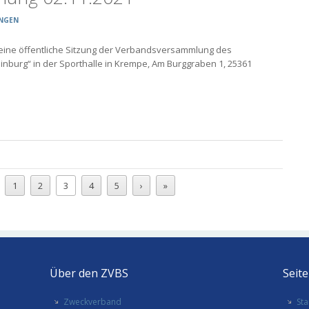
NGEN
 eine öffentliche Sitzung der Verbandsversammlung des
burg“ in der Sporthalle in Krempe, Am Burggraben 1, 25361
1
2
3
4
5
›
»
Über den ZVBS
Seit
Zweckverband
Sta