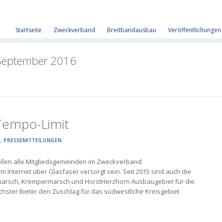
Startseite
Zweckverband
Breitbandausbau
Veröffentlichungen
September 2016
Tempo-Limit
L
,
PRESSEMITTEILUNGEN
sollen alle Mitgliedsgemeinden im Zweckverband
 Internet über Glasfaser versorgt sein. Seit 2015 sind auch die
ermarsch, Krempermarsch und Horst­Herzhorn Ausbaugebiet für die
chster Bieter den Zuschlag für das südwestliche Kreisgebiet